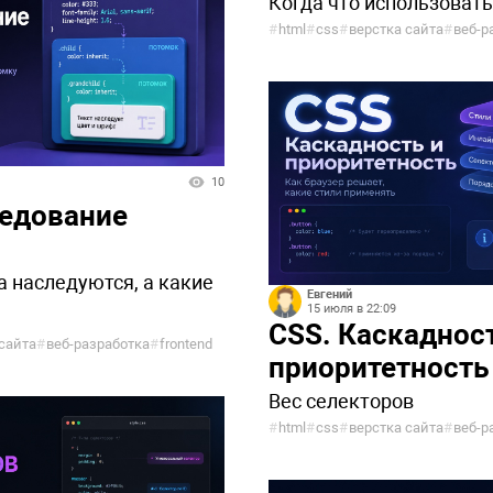
Когда что использовать
#
html
#
css
#
верстка сайта
#
веб-р
10
ледование
а наследуются, а какие
Евгений
15 июля в 22:09
CSS. Каскаднос
сайта
#
веб-разработка
#
frontend
приоритетность
Вес селекторов
#
html
#
css
#
верстка сайта
#
веб-р