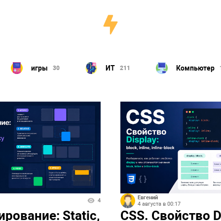
ИТ
Компьютер
настройк
211
180
Евгений
4
4 августа в 00:17
рование: Static,
CSS. Свойство D