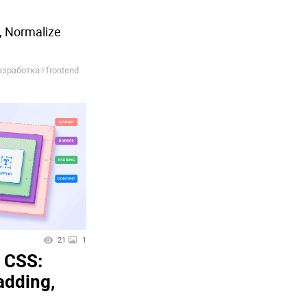
, Normalize
азработка
#
frontend
21
1
 CSS:
adding,