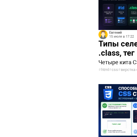
Евгений
15 июля в 17:22
Типы селек
.class, тег
Четыре кита C
#
html
#
css
#
верстка 