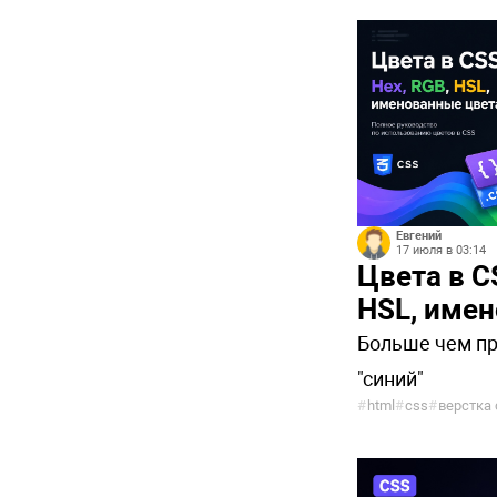
Евгений
17 июля в 03:14
Цвета в C
HSL, име
Больше чем пр
"синий"
#
html
#
css
#
верстка 