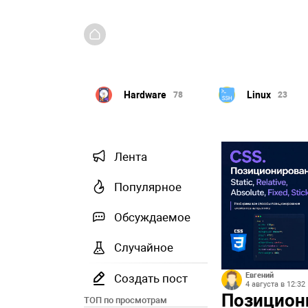
Hardware
Linux
игры
78
23
30
Лента
Популярное
Обсуждаемое
Случайное
Евгений
Создать пост
4 августа в 12:32
Позициони
ТОП по просмотрам