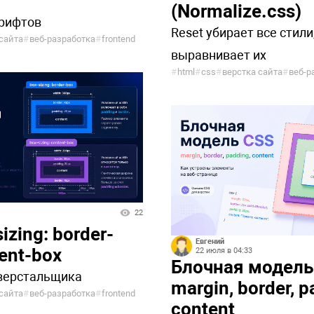
(Normalize.css)
рифтов
Reset убирает все стили
сайта
#
веб-разработка
#
frontend
выравнивает их
#
html
#
css
#
верстка сайта
#
веб-р
22
izing: border-
Евгений
ent-box
22 июля в 04:33
Блочная модель
 верстальщика
margin, border, p
сайта
#
веб-разработка
#
frontend
content