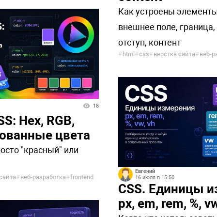
Как устроены элементы
внешнее поле, граница,
отступ, контент
#
html
#
css
#
верстка сайта
#
веб-р
18
SS: Hex, RGB,
нованные цвета
осто "красный" или
Евгений
сайта
#
веб-разработка
#
frontend
16 июля в 15:50
CSS. Единицы и
px, em, rem, %, vw