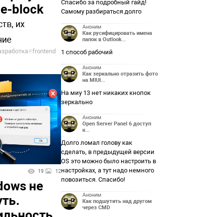
Спасибо за подробный гайд!
ine-block
Самому разбираться долго
тв, их
Аноним
Как русифицировать имена
ние
папок в Outlook...
азработка
#
frontend
1 способ рабочий
Аноним
Как зеркально отразить фото
на MIUI...
На миу 13 нет никаких кнопок
зеркально
Аноним
Open Server Panel 6 доступ
к...
Долго ломал голову как
сделать, в предыдущей версии
OS это можно было настроить в
настройках, а тут надо немного
19
12
повозиться. Спасибо!
dows не
Аноним
уть.
Как подшутить над другом
через CMD
ильность