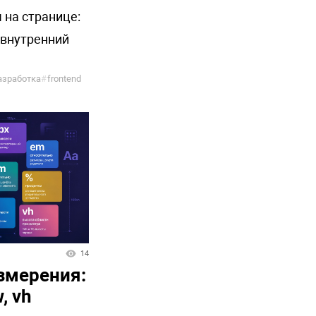
 на странице:
 внутренний
азработка
#
frontend
14
змерения:
, vh