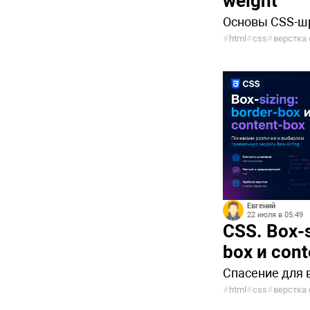
weight
Основы CSS-ш
#
html
#
css
#
верстка 
Евгений
22 июля в 05:49
CSS. Box-s
box и cont
Спасение для
#
html
#
css
#
верстка 