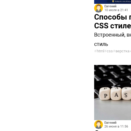
Евгений
10 июля в 21:41
Способы 
CSS стил
Встроенный, в
стиль
#
html
#
css
#
верстка 
Евгений
26 июня в 11:56