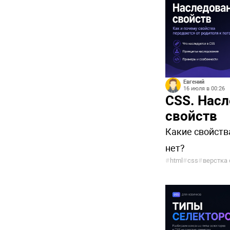
Евгений
16 июля в 00:26
CSS. Нас
свойств
Какие свойств
нет?
#
html
#
css
#
верстка 