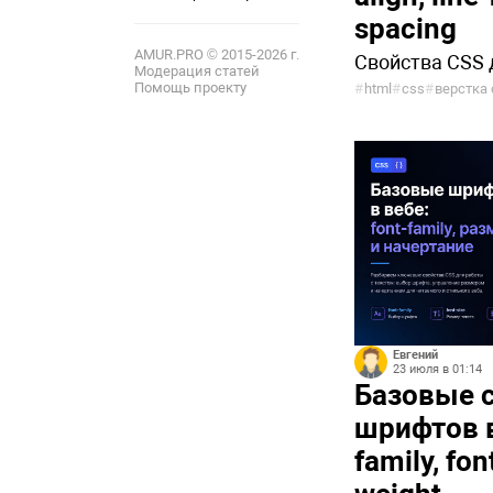
12
spacing
AMUR.PRO © 2015-2026 г.
Свойства CSS 
Модерация статей
Помощь проекту
#
html
#
css
#
верстка 
Евгений
23 июля в 01:14
Базовые 
шрифтов в
family, fon