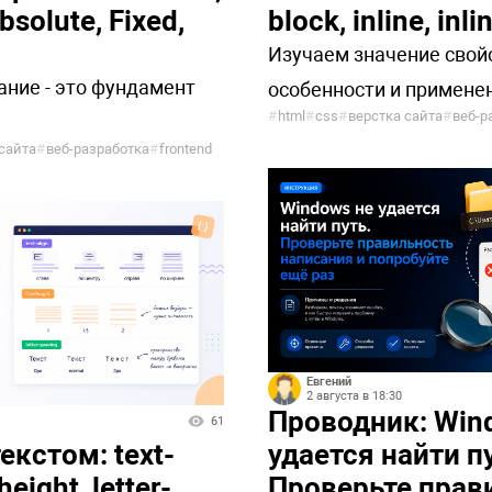
bsolute, Fixed,
block, inline, inl
Изучаем значение свойс
ние - это фундамент
особенности и примене
#
html
#
css
#
верстка сайта
#
веб-р
сайта
#
веб-разработка
#
frontend
Евгений
2 августа в 18:30
Проводник: Win
61
екстом: text-
удается найти п
height, letter-
Проверьте прав