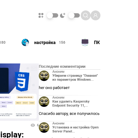
а
ПК
ОС
Прило
156
120
83
Последние комментарии
Аноним
Убираем страницу "Главная"
из параметров Windows...
her оно работает
Аноним
Как удалить Kaspersky
Endpoint Security 11,...
Спасибо автору, все получилось
Аноним
6
Установка и настройка Open
Server Panel...
isplay: