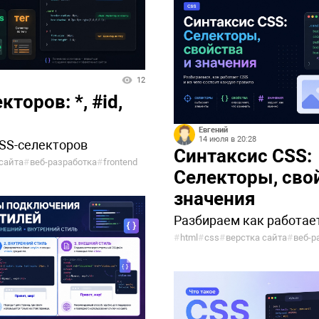
12
торов: *, #id,
Евгений
14 июля в 20:28
SS-селекторов
Синтаксис CSS:
сайта
#
веб-разработка
#
frontend
Селекторы, сво
значения
Разбираем как работае
#
html
#
css
#
верстка сайта
#
веб-р