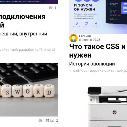
11
подключения
ей
нешний, внутренний
Евгений
8 июля в 00:28
Что такое CSS и
сайта
#
веб-разработка
#
frontend
нужен
История эволюции
#
html
#
css
#
верстка сайта
#
веб-р
159
2