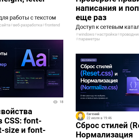
написания и по
еще раз
для работы с текстом
сайта
#
веб-разработка
#
frontend
Доступ к сетевым ката
#
windows
#
настройка
#
проводни
#
параметры
18
свойства
Евгений
 CSS: font-
22 июля в 19:46
Сброс стилей (Re
t-size и font-
Нормализация