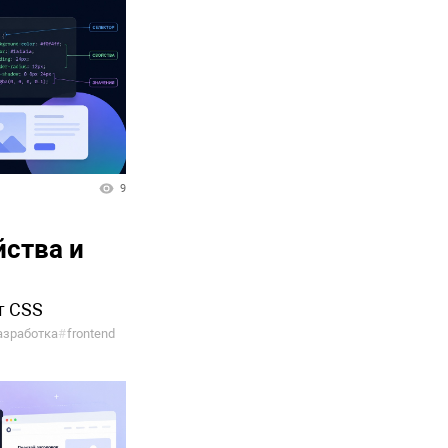
9
йства и
т CSS
азработка
#
frontend