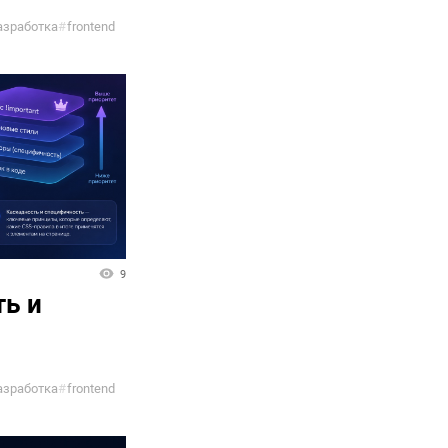
азработка
#
frontend
9
ть и
азработка
#
frontend