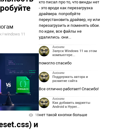
кто писал про то, что винды нет
пробуйте
- это вроде как перезагрузка
драйвера. попробуйте
переустановить драйвер, ну или
перезагрузить и поменять обои.
логам
по идеи, все файлы не
к
#
windows 11
удалились. они...
Аноним
Запуск Windows 11 на этом
компьютере...
помогло спасибо
Аноним
Поддержать автора и
развитие сайта
Все отлично работает! Спасибо!
Аноним
Как добавить виджеты
Android в Hyper...
нет такой кнопки больше
18
set.css) и