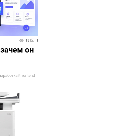
15
1
 зачем он
азработка
#
frontend