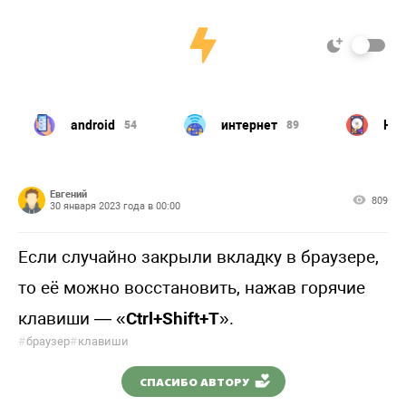
android
интернет
Har
54
89
Евгений
809
30 января 2023 года в 00:00
Если случайно закрыли вкладку в браузере,
то её можно восстановить, нажав горячие
клавиши — «
Ctrl+Shift+T
».
#
браузер
#
клавиши
СПАСИБО АВТОРУ