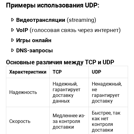
Примеры использования UDP:
Видеотрансляции
(streaming)
VoIP
(голосовая связь через интернет)
Игры онлайн
DNS-запросы
Основные различия между TCP и UDP
Характеристики
TCP
UDP
Надежный,
Ненадежный,
гарантирует
не
Надежность
доставку
гарантирует
данных
доставку
Быстрее, так
Медленнее из-
как нет
Скорость
за контроля
контроля
доставки
доставки