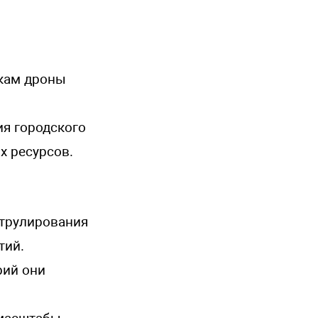
икам дроны
ия городского
х ресурсов.
атрулирования
тий.
рий они