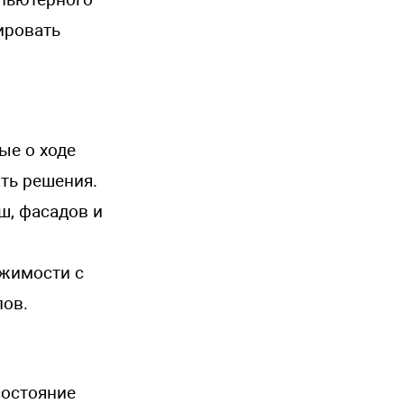
ировать
ые о ходе
ть решения.
ш, фасадов и
ижимости с
лов.
состояние