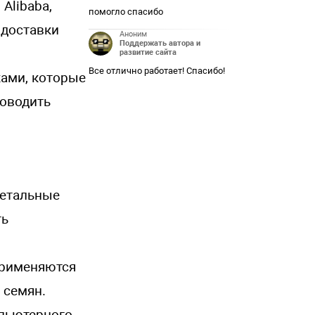
 Alibaba,
помогло спасибо
 доставки
Аноним
Поддержать автора и
развитие сайта
Все отлично работает! Спасибо!
ами, которые
роводить
детальные
ть
применяются
 семян.
мпьютерного