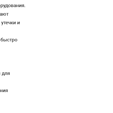
рудования.
вают
утечки и
т быстро
 для
ания