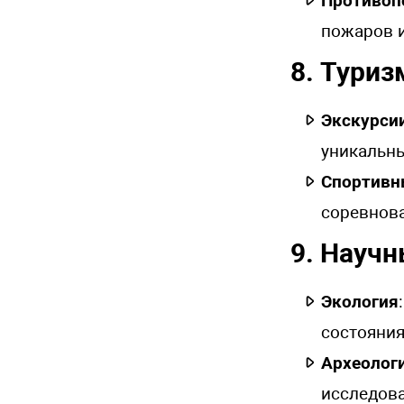
Противоп
пожаров и
8. Туриз
Экскурсии
уникальны
Спортивн
соревнова
9. Науч
Экология
состояни
Археолог
исследова