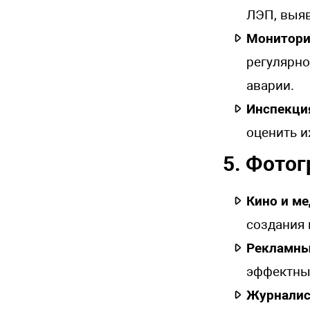
ЛЭП, выяв
Монитори
регулярно
аварии.
Инспекци
оценить и
5. Фото
Кино и м
создания 
Рекламны
эффектны
Журналис