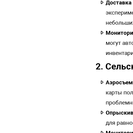
Доставка
эксперим
небольших
Монитори
могут авт
инвентар
2. Сельс
Аэросъем
карты пол
проблемны
Опрыскив
для равно
Монитори