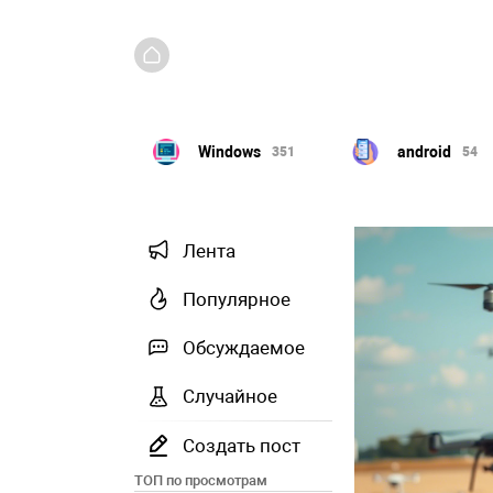
Windows
android
интернет
351
54
89
Лента
Популярное
Обсуждаемое
Случайное
Создать пост
ТОП по просмотрам