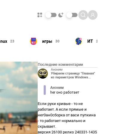
ИТ
Компьютер
30
211
180
Последние комментарии
Аноним
Убираем страницу "Главная"
из параметров Windows...
Аноним
her оно работает
Если руки кривые - то не
работает. А если прямые и
нег0ан0сборка от васи пупкина
- то работает нормально и
скрывает.
версия 26100 релиз 240331-1435