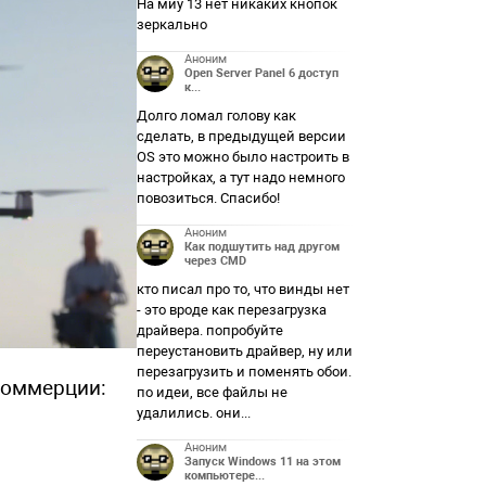
На миу 13 нет никаких кнопок
зеркально
Аноним
Open Server Panel 6 доступ
к...
Долго ломал голову как
сделать, в предыдущей версии
OS это можно было настроить в
настройках, а тут надо немного
повозиться. Спасибо!
Аноним
Как подшутить над другом
через CMD
кто писал про то, что винды нет
- это вроде как перезагрузка
драйвера. попробуйте
переустановить драйвер, ну или
перезагрузить и поменять обои.
коммерции:
по идеи, все файлы не
удалились. они...
Аноним
Запуск Windows 11 на этом
компьютере...