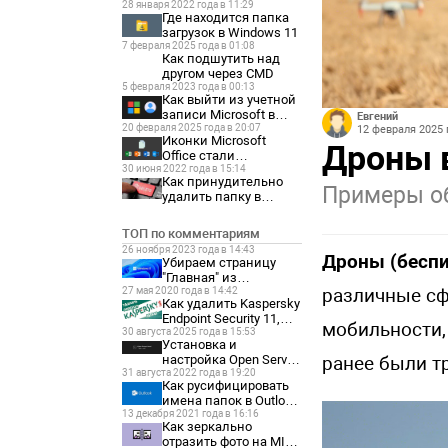
28 января 2022 года в 11:29
Где находится папка
загрузок в Windows 11
7 февраля 2025 года в 01:08
Как подшутить над
другом через CMD
5 февраля 2023 года в 00:13
Как выйти из учетной
записи Microsoft в
Евгений
20 февраля 2025 года в 20:07
Windows 11
12 февраля 2025 
Иконки Microsoft
Дроны 
Office стали
30 июня 2022 года в 15:14
отображаться как
Как принудительно
белые листы
Примеры о
удалить папку в
Windows 11
ТОП по комментариям
26 ноября 2023 года в 14:43
Дроны (бесп
Убираем страницу
"Главная" из
различные сф
27 мая 2020 года в 14:42
параметров Windows
Как удалить Kaspersky
11
Endpoint Security 11,
мобильности,
30 августа 2025 года в 15:53
если забыл пароль?
Установка и
настройка Open Server
ранее были т
31 августа 2022 года в 19:20
Panel 6
Как русифицировать
имена папок в Outlook
13 декабря 2021 года в 16:16
2021
Как зеркально
отразить фото на MIUI