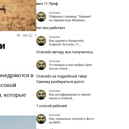
вин 11 Проф
Аноним
Убираем страницу "Главная"
из параметров Windows...
her оно работает
283
2
Аноним
Как удалить Kaspersky
и
Endpoint Security 11,...
Спасибо автору, все получилось
Аноним
Установка и настройка Open
Server Panel...
внедряются в
Спасибо за подробный гайд!
Самому разбираться долго
ысокой
Аноним
, которые
Как русифицировать имена
папок в Outlook...
1 способ рабочий
Аноним
Как зеркально отразить фото
на MIUI...