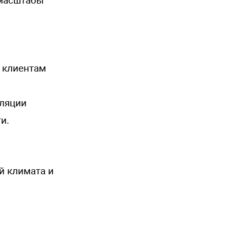
 масштабы
т клиентам
сляции
и.
й климата и
и