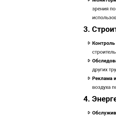
зрения по
использов
3. Стро
Контроль
строитель
Обследов
других тр
Реклама 
воздуха п
4. Энерг
Обслужив