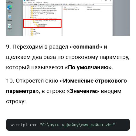
9. Переходим в раздел «
command
» и
щелкаем два раза по строковому параметру,
который называется «
По умолчанию
».
10. Откроется окно «
Изменение строкового
параметра
», в строке «
Значение
» вводим
строку:
wscript.
exe
"C:\путь_к_файлу\имя_файла.vbs"