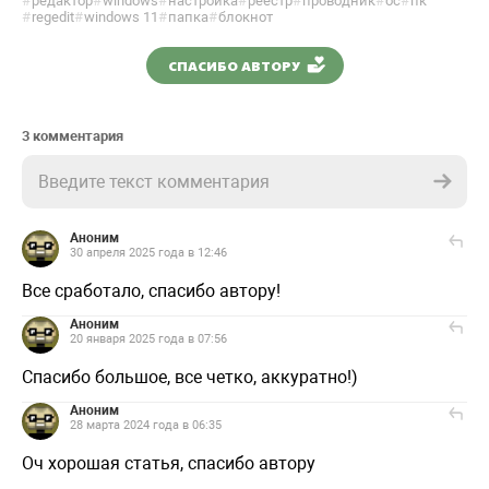
#
редактор
#
windows
#
настройка
#
реестр
#
проводник
#
ос
#
пк
#
regedit
#
windows 11
#
папка
#
блокнот
СПАСИБО АВТОРУ
3 комментария
Введите текст комментария
Аноним
30 апреля 2025 года в 12:46
Все сработало, спасибо автору!
Аноним
20 января 2025 года в 07:56
Спасибо большое, все четко, аккуратно!)
Аноним
28 марта 2024 года в 06:35
Оч хорошая статья, спасибо автору