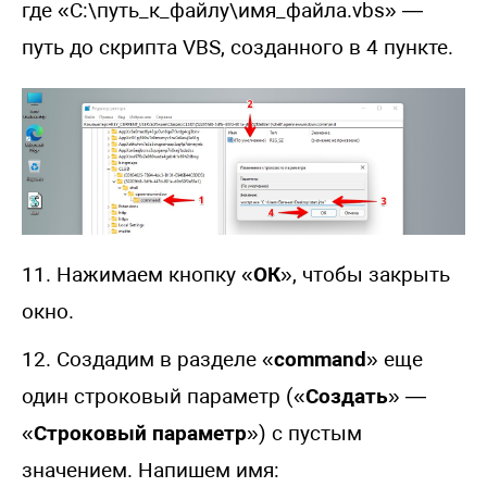
где «C:\путь_к_файлу\имя_файла.vbs» —
путь до скрипта VBS, созданного в 4 пункте.
11. Нажимаем кнопку «
ОК
», чтобы закрыть
окно.
12. Создадим в разделе «
command
» еще
один строковый параметр («
Создать
» —
«
Строковый параметр
») с пустым
значением. Напишем имя: