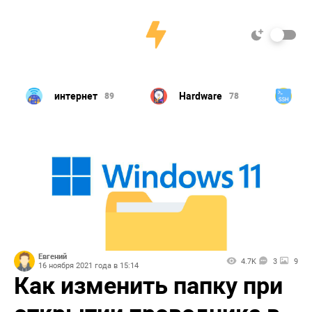
Hardware
Linux
игры
78
23
Евгений
4.7K
3
9
16 ноября 2021 года в 15:14
Как изменить папку при