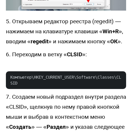
5. Открываем редактор реестра (regedit) —
нажимаем на клавиатуре клавиши «
Win+R
»,
вводим «
regedit
» и нажимаем кнопку «
ОК
».
6. Переходим в ветку «
CLSID
»:
Компьютер\HKEY_CURRENT_USER\Software\Classes\CL
SID
7. Создаем новый подраздел внутри раздела
«CLSID», щелкнув по нему правой кнопкой
мыши и выбрав в контекстном меню
«
Создать
» — «
Раздел
» и указав следующее