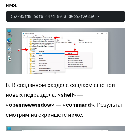
имя:
{52205fd8-5dfb-447d-801a-d0b52f2e83e1}
8. В созданном разделе создаем еще три
новых подраздела: «
shell
» —
«
opennewwindow
» — «
command
». Результат
смотрим на скриншоте ниже.