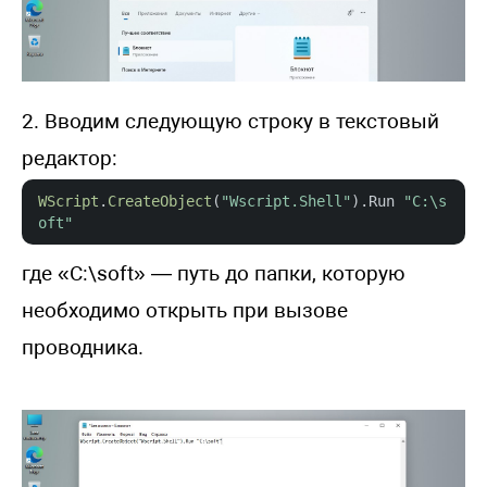
2. Вводим следующую строку в текстовый
редактор:
WScript
.
CreateObject
(
"Wscript.Shell"
).
Run
"C:\s
oft"
где «C:\soft» — путь до папки, которую
необходимо открыть при вызове
проводника.