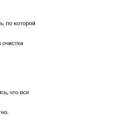
ь, по которой
 очистка
сь, что все
тно.