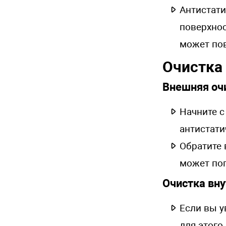
Антистати
поверхнос
может по
Очистка
Внешняя оч
Начните с
антистати
Обратите 
может поп
Очистка вн
Если вы у
для этого