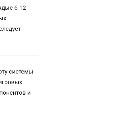
ждые 6-12
ных
следует
оту системы
игровых
понентов и