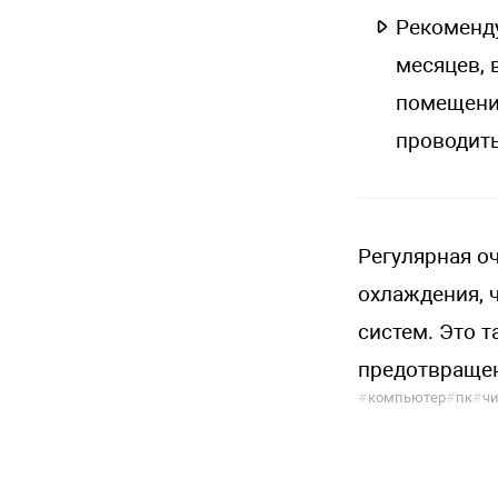
Рекоменду
месяцев, 
помещения
проводить
Регулярная о
охлаждения, 
систем. Это 
предотвращен
#
компьютер
#
пк
#
чи