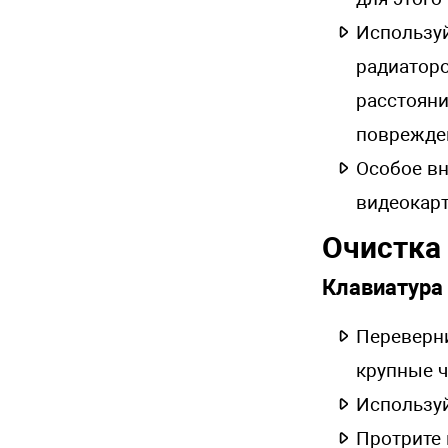
Используй
радиаторо
расстояни
поврежде
Особое вн
видеокарт
Очистка
Клавиатура
Переверни
крупные 
Используй
Протрите 