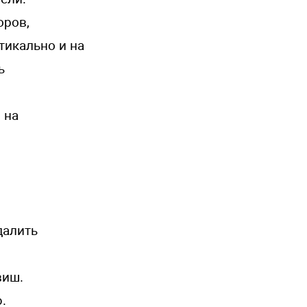
оров,
тикально и на
ь
 на
далить
виш.
.