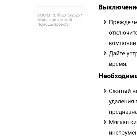
12
Выключение
AMUR.PRO © 2015-2026 г.
Модерация статей
Прежде че
Помощь проекту
отключите
компонент
Дайте уст
время.
Необходим
Сжатый во
удаления 
предназна
Мягкая ки
инструмен