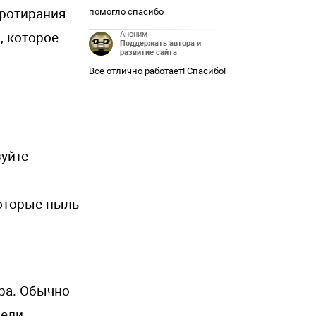
протирания
помогло спасибо
Аноним
, которое
Поддержать автора и
развитие сайта
Все отлично работает! Спасибо!
зуйте
которые пыль
ера. Обычно
ели.