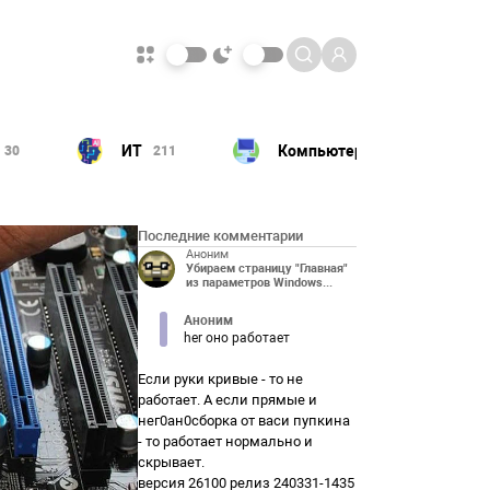
ИТ
Компьютер
30
211
180
Последние комментарии
Аноним
Убираем страницу "Главная"
из параметров Windows...
Аноним
her оно работает
Если руки кривые - то не
работает. А если прямые и
нег0ан0сборка от васи пупкина
- то работает нормально и
скрывает.
версия 26100 релиз 240331-1435