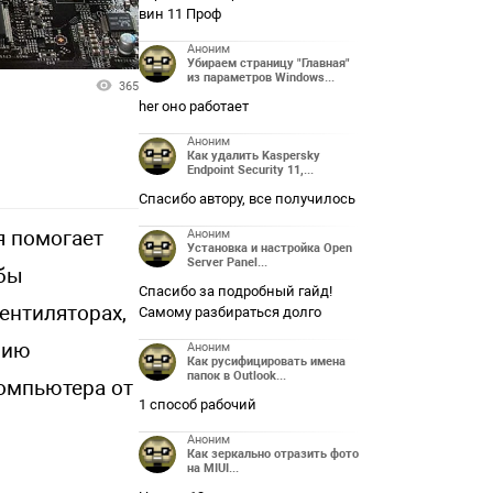
вин 11 Проф
Аноним
Убираем страницу "Главная"
из параметров Windows...
365
her оно работает
Аноним
Как удалить Kaspersky
Endpoint Security 11,...
Спасибо автору, все получилось
я помогает
Аноним
Установка и настройка Open
Server Panel...
жбы
Спасибо за подробный гайд!
ентиляторах,
Самому разбираться долго
нию
Аноним
Как русифицировать имена
папок в Outlook...
компьютера от
1 способ рабочий
Аноним
Как зеркально отразить фото
на MIUI...