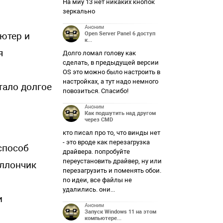
На миу 13 нет никаких кнопок
зеркально
Аноним
Open Server Panel 6 доступ
ютер и
к...
я
Долго ломал голову как
сделать, в предыдущей версии
OS это можно было настроить в
настройках, а тут надо немного
тало долгое
повозиться. Спасибо!
Аноним
Как подшутить над другом
через CMD
кто писал про то, что винды нет
- это вроде как перезагрузка
способ
драйвера. попробуйте
переустановить драйвер, ну или
аллончик
перезагрузить и поменять обои.
по идеи, все файлы не
удалились. они...
и
Аноним
Запуск Windows 11 на этом
компьютере...