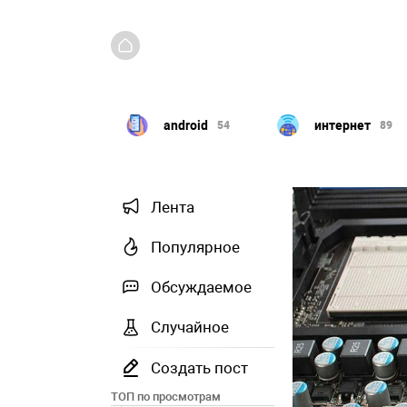
Windows
android
интернет
351
54
89
Лента
Популярное
Обсуждаемое
Случайное
Создать пост
ТОП по просмотрам