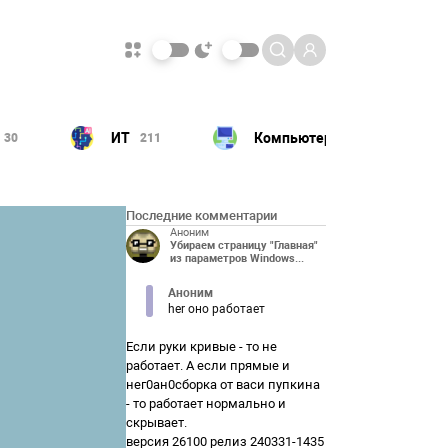
ИТ
Компьютер
30
211
180
Последние комментарии
Аноним
Убираем страницу "Главная"
из параметров Windows...
Аноним
her оно работает
Если руки кривые - то не
работает. А если прямые и
нег0ан0сборка от васи пупкина
- то работает нормально и
скрывает.
версия 26100 релиз 240331-1435