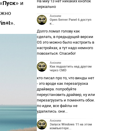
На миу 13 нет никаких кнопок
«
Пуск
» и
зеркально
можно
Аноним
Open Server Panel 6 доступ
in+I
».
к...
Долго ломал голову как
сделать, в предыдущей версии
OS это можно было настроить в
настройках, а тут надо немного
повозиться. Спасибо!
Аноним
Как подшутить над другом
через CMD
кто писал про то, что винды нет
- это вроде как перезагрузка
драйвера. попробуйте
переустановить драйвер, ну или
перезагрузить и поменять обои.
по идеи, все файлы не
удалились. они...
Аноним
Запуск Windows 11 на этом
компьютере...