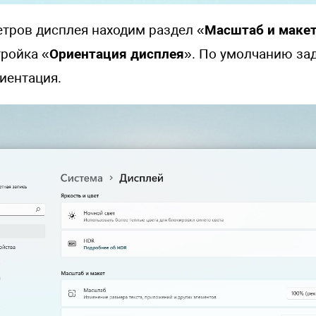
етров дисплея находим раздел «
Масштаб и маке
тройка «
Ориентация дисплея
». По умолчанию за
иентация.