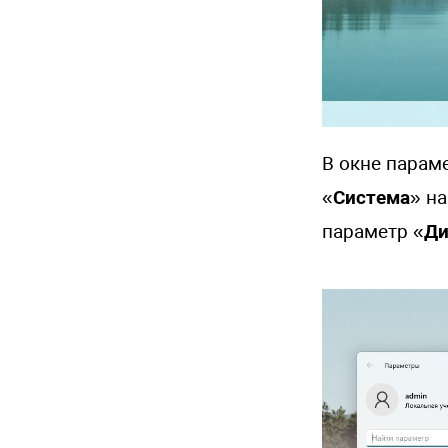
В окне парам
«
Система
» н
параметр «
Ди