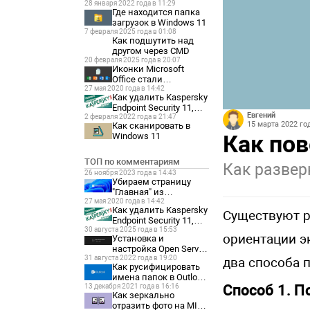
28 января 2022 года в 11:29
Где находится папка
загрузок в Windows 11
7 февраля 2025 года в 01:08
Как подшутить над
другом через CMD
20 февраля 2025 года в 20:07
Иконки Microsoft
Office стали
27 мая 2020 года в 14:42
отображаться как
Как удалить Kaspersky
белые листы
Endpoint Security 11,
Евгений
2 февраля 2022 года в 21:47
если забыл пароль?
15 марта 2022 год
Как сканировать в
Как пов
Windows 11
ТОП по комментариям
Как развер
26 ноября 2023 года в 14:43
Убираем страницу
"Главная" из
27 мая 2020 года в 14:42
параметров Windows
Как удалить Kaspersky
11
Существуют р
Endpoint Security 11,
30 августа 2025 года в 15:53
если забыл пароль?
ориентации э
Установка и
настройка Open Server
31 августа 2022 года в 19:20
Panel 6
два способа 
Как русифицировать
имена папок в Outlook
Способ 1. П
13 декабря 2021 года в 16:16
2021
Как зеркально
отразить фото на MIUI