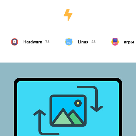
Hardware
Linux
игры
78
23