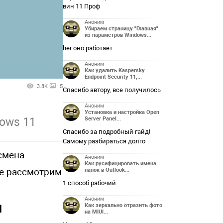
вин 11 Проф
Аноним
Убираем страницу "Главная"
из параметров Windows...
her оно работает
Аноним
Как удалить Kaspersky
Endpoint Security 11,...
3.8K
5
Спасибо автору, все получилось
Аноним
Установка и настройка Open
dows 11
Server Panel...
Спасибо за подробный гайд!
Самому разбираться долго
смена
Аноним
Как русифицировать имена
ее рассмотрим
папок в Outlook...
1 способ рабочий
Аноним
Как зеркально отразить фото
1
на MIUI...