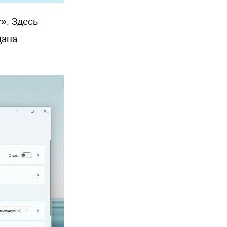
т
». Здесь
дана