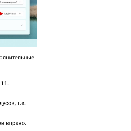
полнительные
11.
усов, т.е.
ов вправо.