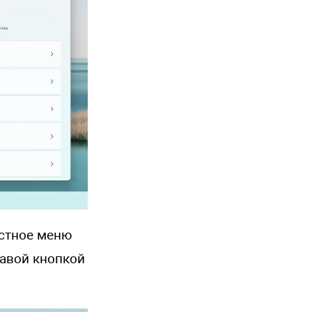
кстное меню
равой кнопкой