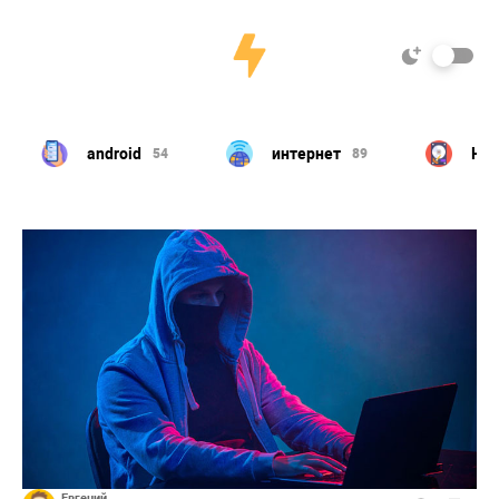
android
интернет
Har
54
89
Евгений