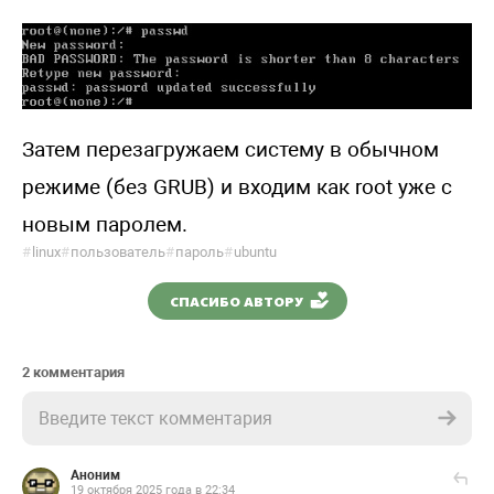
Затем перезагружаем систему в обычном
режиме (без GRUB) и входим как root уже с
новым паролем.
#
linux
#
пользователь
#
пароль
#
ubuntu
СПАСИБО АВТОРУ
2 комментария
Введите текст комментария
Аноним
19 октября 2025 года в 22:34