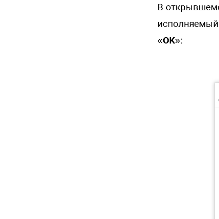
В открывшемс
исполняемый 
«
OK
»: