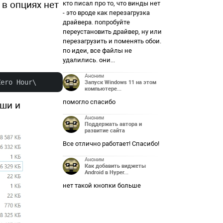
 в опциях нет
кто писал про то, что винды нет
- это вроде как перезагрузка
драйвера. попробуйте
переустановить драйвер, ну или
перезагрузить и поменять обои.
по идеи, все файлы не
удалились. они...
Аноним
Zero Hour\
Запуск Windows 11 на этом
компьютере...
помогло спасибо
ыши и
Аноним
Поддержать автора и
развитие сайта
Все отлично работает! Спасибо!
Аноним
Как добавить виджеты
Android в Hyper...
нет такой кнопки больше