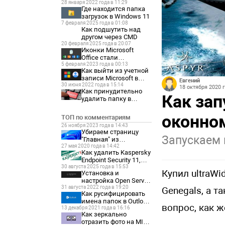
28 января 2022 года в 11:29
Где находится папка
загрузок в Windows 11
7 февраля 2025 года в 01:08
Как подшутить над
другом через CMD
20 февраля 2025 года в 20:07
Иконки Microsoft
Office стали
5 февраля 2023 года в 00:13
отображаться как
Как выйти из учетной
белые листы
записи Microsoft в
Евгений
30 июня 2022 года в 15:14
Windows 11
18 октября 2020 г
Как принудительно
Как зап
удалить папку в
Windows 11
оконно
ТОП по комментариям
26 ноября 2023 года в 14:43
Убираем страницу
Запускаем 
"Главная" из
27 мая 2020 года в 14:42
параметров Windows
Как удалить Kaspersky
11
Endpoint Security 11,
30 августа 2025 года в 15:53
если забыл пароль?
Купил ultraW
Установка и
настройка Open Server
31 августа 2022 года в 19:20
Panel 6
Genegals, а т
Как русифицировать
имена папок в Outlook
вопрос, как ж
13 декабря 2021 года в 16:16
2021
Как зеркально
отразить фото на MIUI