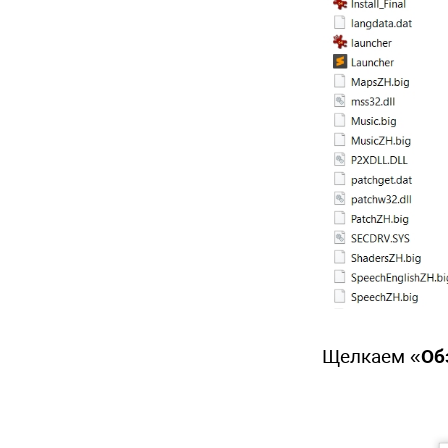
Щелкаем «
Об