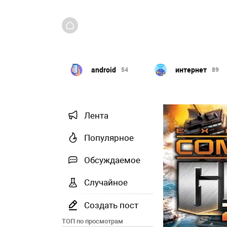
Windows
android
интернет
351
54
89
Лента
Популярное
Обсуждаемое
Случайное
Создать пост
ТОП по просмотрам