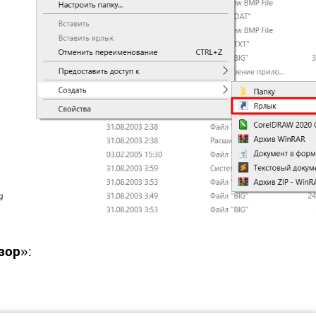
зор
»: