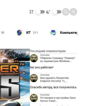
ИТ
Компьютер
30
211
180
Последние комментарии
Аноним
Убираем страницу "Главная"
из параметров Windows...
her оно работает
Аноним
Как удалить Kaspersky
Endpoint Security 11,...
Спасибо автору, все получилось
Аноним
Установка и настройка Open
Server Panel...