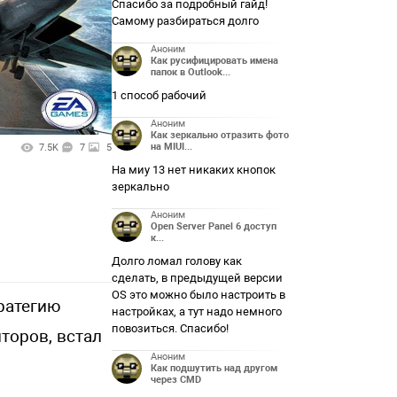
Спасибо за подробный гайд!
Самому разбираться долго
Аноним
Как русифицировать имена
папок в Outlook...
1 способ рабочий
Аноним
Как зеркально отразить фото
на MIUI...
7.5K
7
5
На миу 13 нет никаких кнопок
зеркально
Аноним
Open Server Panel 6 доступ
к...
Долго ломал голову как
сделать, в предыдущей версии
OS это можно было настроить в
ратегию
настройках, а тут надо немного
повозиться. Спасибо!
иторов, встал
Аноним
Как подшутить над другом
через CMD