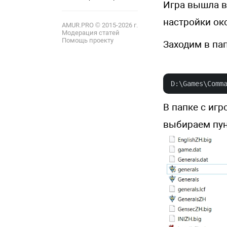
Игра вышла в 
12
настройки ок
AMUR.PRO © 2015-2026 г.
Модерация статей
Помощь проекту
Заходим в пап
D:\Games\Comm
В папке с иг
выбираем пун