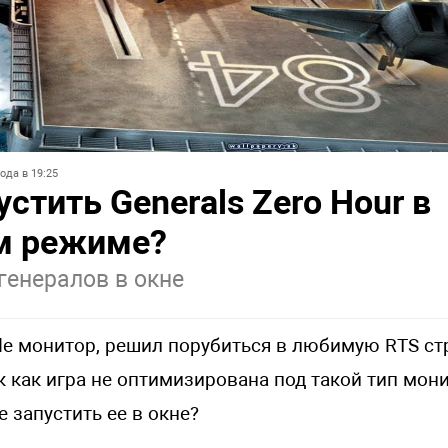
ода в 19:25
устить Generals Zero Hour в
м режиме?
генералов в окне
ide монитор, решил порубиться в любимую RTS ст
ак как игра не оптимизирована под такой тип мон
е запустить ее в окне?