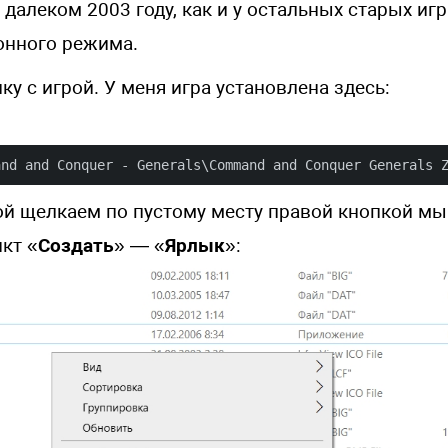
далеком 2003 году, как и у остальных старых игр
онного режима.
ку с игрой. У меня игра установлена здесь:
and and Conquer - Generals\Command and Conquer Generals 
рой щелкаем по пустому месту правой кнопкой м
кт «
Создать
» — «
Ярлык
»: