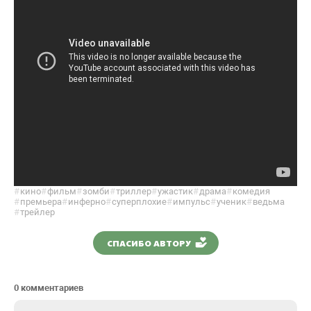
#
кино
#
фильм
#
зомби
#
триллер
#
ужастик
#
драма
#
комедия
#
премьера
#
инферно
#
суперплохие
#
импульс
#
ученик
#
ведьма
#
трейлер
СПАСИБО АВТОРУ
0 комментариев