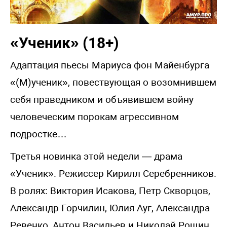
«Ученик» (18+)
Адаптация пьесы Мариуса фон Майенбурга
«(М)ученик», повествующая о возомнившем
себя праведником и объявившем войну
человеческим порокам агрессивном
подростке…
Третья новинка этой недели — драма
«Ученик». Режиссер Кирилл Серебренников.
В ролях: Виктория Исакова, Петр Скворцов,
Александр Горчилин, Юлия Ауг, Александра
Ревенко, Антон Васильев и Николай Рощин.