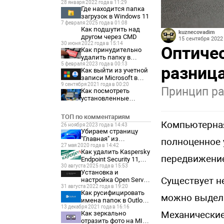
28 января 2022 года в 11:29
Где находится папка
загрузок в Windows 11
7 февраля 2025 года в 01:08
Как подшутить над
kuznecovadim
другом через CMD
15 сентября 2022 
30 июня 2022 года в 15:14
Оптиче
Как принудительно
удалить папку в
5 февраля 2023 года в 00:13
Windows 11
разниц
Как выйти из учетной
записи Microsoft в
9 сентября 2021 года в 00:20
Windows 11
Принцип ра
Как посмотреть
установленные
программы на
Windows 11
ТОП по комментариям
Компьютерная
26 ноября 2023 года в 14:43
Убираем страницу
"Главная" из
полноценное 
27 мая 2020 года в 14:42
параметров Windows
Как удалить Kaspersky
11
передвижение
Endpoint Security 11,
30 августа 2025 года в 15:53
если забыл пароль?
Установка и
Существует н
настройка Open Server
31 августа 2022 года в 19:20
Panel 6
Как русифицировать
можно выдели
имена папок в Outlook
13 декабря 2021 года в 16:16
2021
Механические
Как зеркально
отразить фото на MIUI