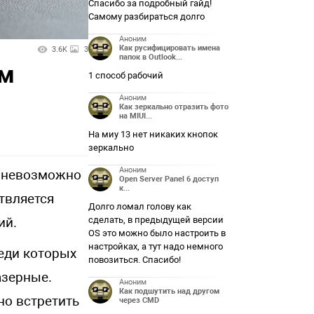
Спасибо за подробный гайд!
Самому разбираться долго
Аноним
Как русифицировать имена
3.6K
3
папок в Outlook...
ем
1 способ рабочий
Аноним
Как зеркально отразить фото
на MIUI...
На миу 13 нет никаких кнопок
зеркально
Аноним
о невозможно
Open Server Panel 6 доступ
к...
твляется
Долго ломал голову как
ий.
сделать, в предыдущей версии
OS это можно было настроить в
настройках, а тут надо немного
еди которых
повозиться. Спасибо!
азерные.
Аноним
Как подшутить над другом
но встретить
через CMD