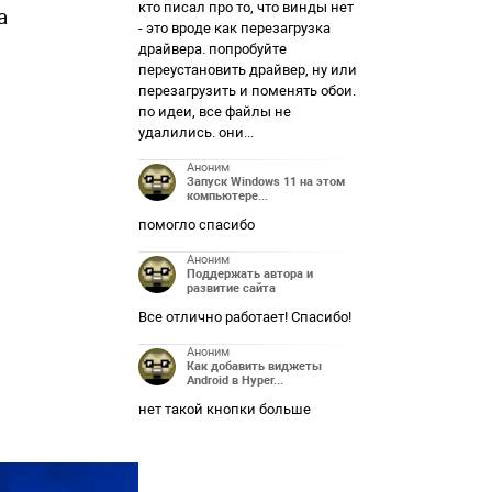
кто писал про то, что винды нет
а
- это вроде как перезагрузка
драйвера. попробуйте
переустановить драйвер, ну или
перезагрузить и поменять обои.
по идеи, все файлы не
удалились. они...
Аноним
Запуск Windows 11 на этом
компьютере...
помогло спасибо
Аноним
Поддержать автора и
развитие сайта
Все отлично работает! Спасибо!
Аноним
Как добавить виджеты
Android в Hyper...
нет такой кнопки больше