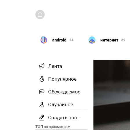
Windows
android
интернет
351
54
89
Лента
Популярное
Обсуждаемое
Случайное
Создать пост
ТОП по просмотрам