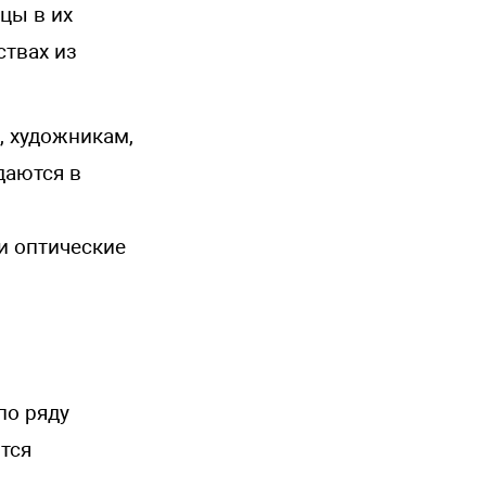
цы в их
ствах из
 художникам,
даются в
и оптические
по ряду
тся