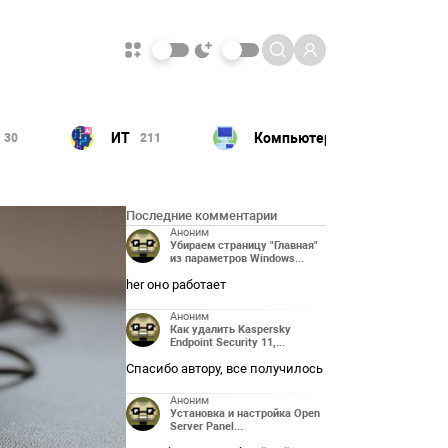
ИТ
Компьютер
30
211
180
Последние комментарии
Аноним
Убираем страницу "Главная"
из параметров Windows...
her оно работает
Аноним
Как удалить Kaspersky
Endpoint Security 11,...
Спасибо автору, все получилось
Аноним
Установка и настройка Open
Server Panel...