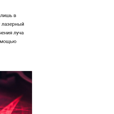
 лишь в
т лазерный
чения луча
помощью