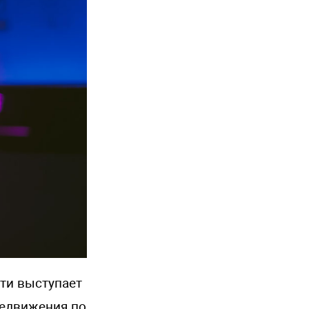
ти выступает
редвижения по