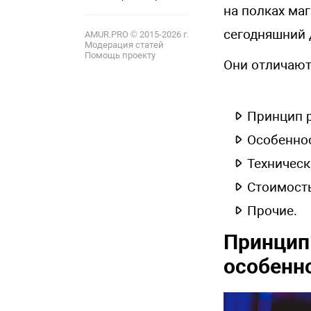
12
на полках ма
сегодняшний 
AMUR.PRO © 2015-2026 г.
Модерация статей
Помощь проекту
Они отличают
Принцип 
Особеннос
Техническ
Стоимость
Прочие.
Принцип
особенн