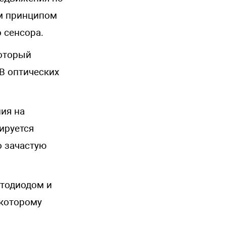
им принципом
 сенсора.
который
 В оптических
ия на
ируется
о зачастую
етодиодом и
 которому