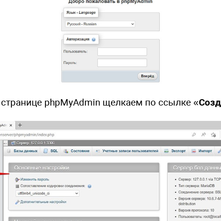
й странице phpMyAdmin щелкаем по ссылке «
Созд