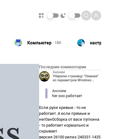
настройка
ПК
180
156
120
Последние комментарии
Аноним
Убираем страницу "Главная"
из параметров Windows...
Аноним
her оно работает
Если руки кривые - то не
работает. А если прямые и
нег0ан0сборка от васи пупкина
- то работает нормально и
скрывает.
версия 26100 релиз 240331-1435