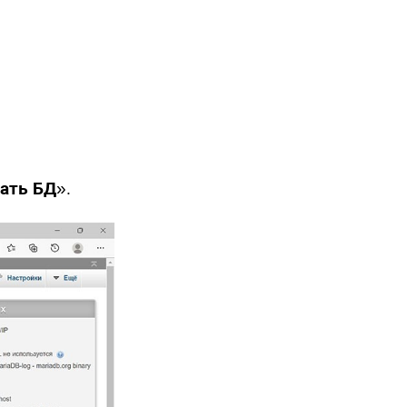
ать БД
».