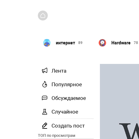
интернет
Hardware
Linux
89
78
23
Лента
Популярное
Обсуждаемое
Случайное
Создать пост
ТОП по просмотрам