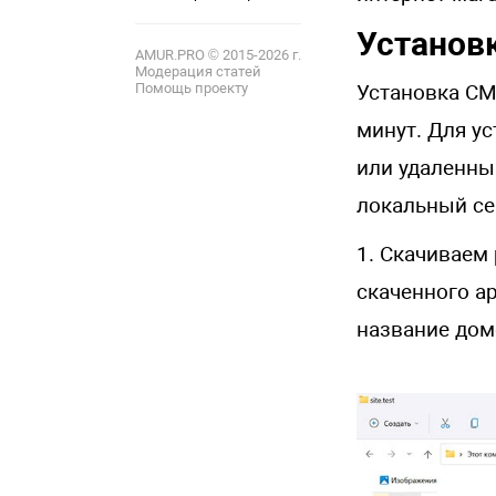
12
Установ
AMUR.PRO © 2015-2026 г.
Модерация статей
Установка CM
Помощь проекту
минут. Для у
или удаленный
локальный се
1. Скачиваем
скаченного а
название дом