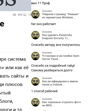
вин 11 Проф
Аноним
Убираем страницу "Главная"
692
15
из параметров Windows...
е
her оно работает
Аноним
Как удалить Kaspersky
Endpoint Security 11,...
Спасибо автору, все получилось
Аноним
Установка и настройка Open
ире система
Server Panel...
Спасибо за подробный гайд!
m» или как её
Самому разбираться долго
вать сайты и
Аноним
Как русифицировать имена
ди плюсов
папок в Outlook...
1 способ рабочий
рытый
Аноним
блоги,
Как зеркально отразить фото
на MIUI...
логи и тд.