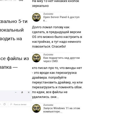
На миу 13 нет никаких кнопок
зеркально
Аноним
Open Server Panel 6 доступ
квально 5-ти
к...
Долго ломал голову как
 локальный
сделать, в предыдущей версии
OS это можно было настроить в
водить на
настройках, а тут надо немного
повозиться. Спасибо!
Аноним
все файлы из
Как подшутить над другом
через CMD
 папка —
кто писал про то, что винды нет
- это вроде как перезагрузка
драйвера. попробуйте
переустановить драйвер, ну или
перезагрузить и поменять обои.
по идеи, все файлы не
удалились. они...
Аноним
Запуск Windows 11 на этом
компьютере...