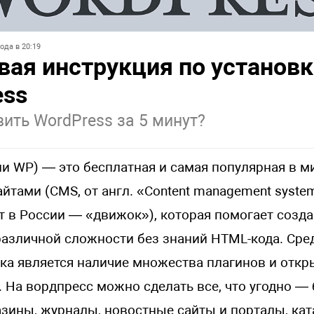
ода в 20:19
ая инструкция по установк
ess
вить WordPress за 5 минут?
и WP) — это бесплатная и самая популярная в м
йтами (CMS, от англ. «Content management syste
 в России — «движок»), которая помогает созда
азличной сложности без знаний HTML-кода. Сре
ка является наличие множества плагинов и отк
 На вордпресс можно сделать все, что угодно — 
зины, журналы, новостные сайты и порталы, ката