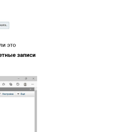
ли это
етные записи