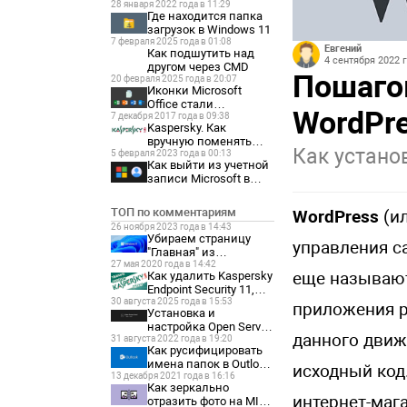
28 января 2022 года в 11:29
Где находится папка
загрузок в Windows 11
7 февраля 2025 года в 01:08
Евгений
Как подшутить над
4 сентября 2022 г
другом через CMD
Пошагов
20 февраля 2025 года в 20:07
Иконки Microsoft
Office стали
WordPr
7 декабря 2017 года в 09:38
отображаться как
Kaspersky. Как
белые листы
вручную поменять
Как устано
5 февраля 2023 года в 00:13
сервер
Как выйти из учетной
администрирования
записи Microsoft в
Windows 11
ТОП по комментариям
WordPress
(ил
26 ноября 2023 года в 14:43
Убираем страницу
управления са
"Главная" из
27 мая 2020 года в 14:42
параметров Windows
еще называют
Как удалить Kaspersky
11
Endpoint Security 11,
30 августа 2025 года в 15:53
если забыл пароль?
приложения р
Установка и
настройка Open Server
данного движ
31 августа 2022 года в 19:20
Panel 6
Как русифицировать
имена папок в Outlook
исходный код.
13 декабря 2021 года в 16:16
2021
Как зеркально
интернет-мага
отразить фото на MIUI