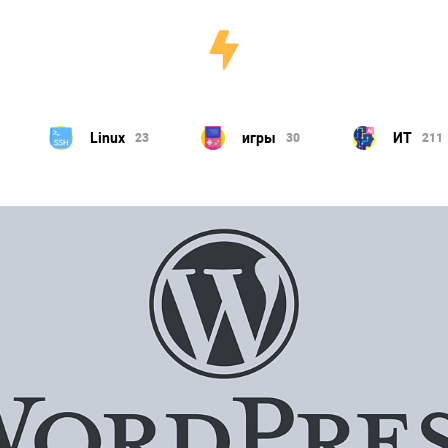
игры
ИТ
Компьютер
30
211