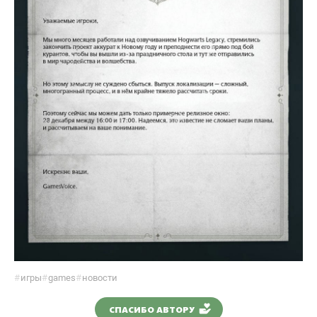
#
игры
#
games
#
новости
СПАСИБО АВТОРУ