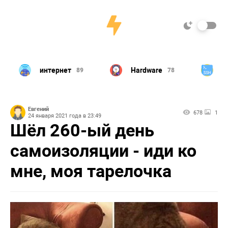
интернет
Hardware
L
89
78
Евгений
678
1
24 января 2021 года в 23:49
Шёл 260-ый день
самоизоляции - иди ко
мне, моя тарелочка