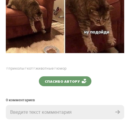
#
приколы
#
кот
#
животные
#
юмор
СПАСИБО АВТОРУ
0 комментариев
Введите текст комментария