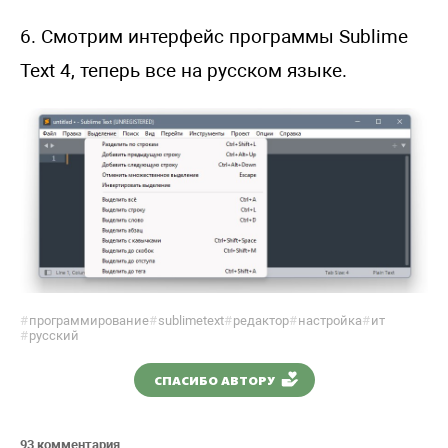
6. Смотрим интерфейс программы Sublime
Text 4, теперь все на русском языке.
#
программирование
#
sublimetext
#
редактор
#
настройка
#
ит
#
русский
СПАСИБО АВТОРУ
93 комментария