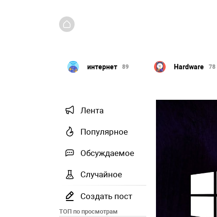
интернет
Hardware
Linux
89
78
23
Лента
Популярное
Обсуждаемое
Случайное
Создать пост
ТОП по просмотрам