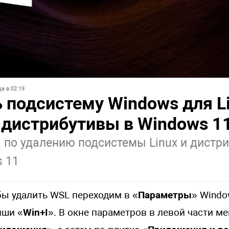
а в 02:19
 подсистему Windows для L
 дистрибутивы в Windows 1
 по удалению подсистемы Linux и дистри
 11
бы удалить WSL переходим в «
Параметры
» Windo
иши «
Win+I
». В окне параметров в левой части 