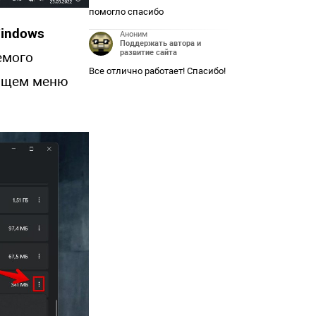
помогло спасибо
indows
Аноним
Поддержать автора и
развитие сайта
емого
Все отлично работает! Спасибо!
ающем меню