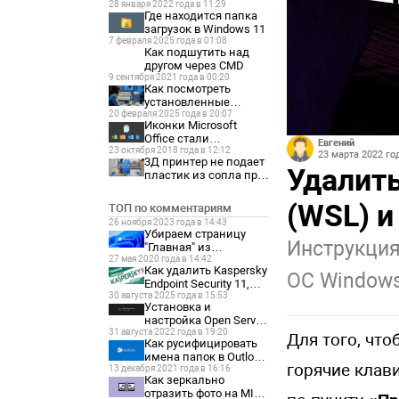
28 января 2022 года в 11:29
Где находится папка
загрузок в Windows 11
7 февраля 2025 года в 01:08
Как подшутить над
другом через CMD
9 сентября 2021 года в 00:20
Как посмотреть
установленные
20 февраля 2025 года в 20:07
программы на
Иконки Microsoft
Windows 11
Office стали
Евгений
23 октября 2018 года в 12:12
отображаться как
23 марта 2022 год
3Д принтер не подает
белые листы
Удалить
пластик из сопла при
печати.
(WSL) и
ТОП по комментариям
26 ноября 2023 года в 14:43
Убираем страницу
Инструкция
"Главная" из
27 мая 2020 года в 14:42
параметров Windows
Как удалить Kaspersky
11
ОС Windows
Endpoint Security 11,
30 августа 2025 года в 15:53
если забыл пароль?
Установка и
настройка Open Server
31 августа 2022 года в 19:20
Panel 6
Для того, что
Как русифицировать
имена папок в Outlook
горячие клав
13 декабря 2021 года в 16:16
2021
Как зеркально
отразить фото на MIUI