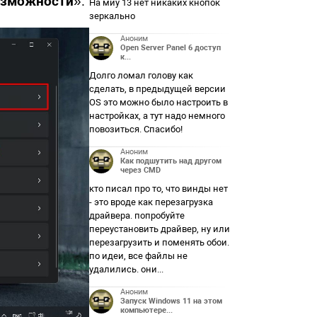
озможности
».
На миу 13 нет никаких кнопок
зеркально
Аноним
Open Server Panel 6 доступ
к...
Долго ломал голову как
сделать, в предыдущей версии
OS это можно было настроить в
настройках, а тут надо немного
повозиться. Спасибо!
Аноним
Как подшутить над другом
через CMD
кто писал про то, что винды нет
- это вроде как перезагрузка
драйвера. попробуйте
переустановить драйвер, ну или
перезагрузить и поменять обои.
по идеи, все файлы не
удалились. они...
Аноним
Запуск Windows 11 на этом
компьютере...