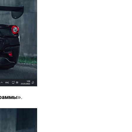
граммы
».