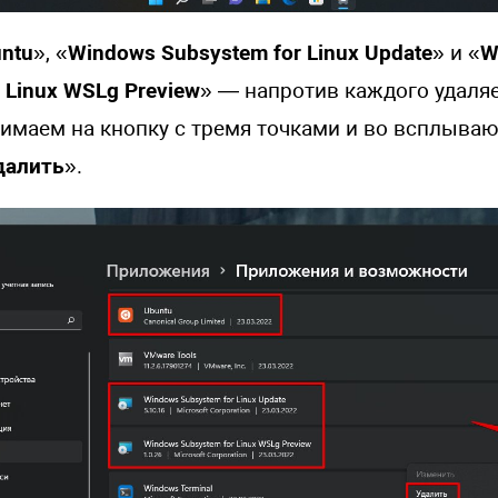
ntu
», «
Windows Subsystem for Linux Update
» и «
W
 Linux WSLg Preview
» — напротив каждого удаля
имаем на кнопку с тремя точками и во всплыв
далить
».