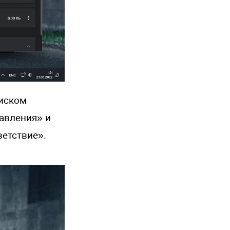
иском
равления» и
етствие».