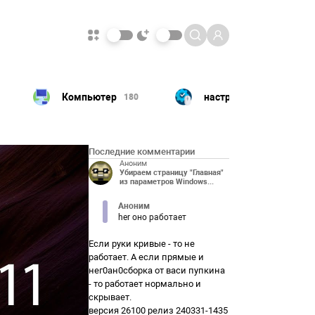
настройка
ПК
180
156
120
Последние комментарии
Аноним
Убираем страницу "Главная"
из параметров Windows...
Аноним
her оно работает
Если руки кривые - то не
работает. А если прямые и
нег0ан0сборка от васи пупкина
- то работает нормально и
скрывает.
версия 26100 релиз 240331-1435