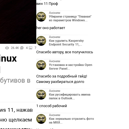
вин 11 Проф
Аноним
Убираем страницу "Главная"
из параметров Windows...
her оно работает
Аноним
Как удалить Kaspersky
Endpoint Security 11,...
26.4K
4
7
Спасибо автору, все получилось
inux
Аноним
Установка и настройка Open
1
Server Panel...
Спасибо за подробный гайд!
бутивов в
Самому разбираться долго
Аноним
Как русифицировать имена
папок в Outlook...
1 способ рабочий
ws 11, нажав
Аноним
меню щелкаем
Как зеркально отразить фото
на MIUI...